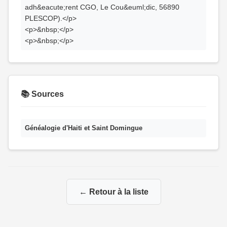
adh&eacute;rent CGO, Le Cou&euml;dic, 56890
PLESCOP).</p>
<p>&nbsp;</p>
<p>&nbsp;</p>
📚 Sources
Généalogie d'Haiti et Saint Domingue
← Retour à la liste