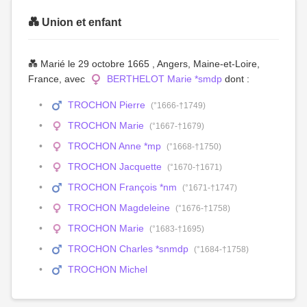
💑 Union et enfant
💑 Marié le 29 octobre 1665 , Angers, Maine-et-Loire,
France, avec
BERTHELOT Marie *smdp
dont :
TROCHON Pierre
(°1666-†1749)
TROCHON Marie
(°1667-†1679)
TROCHON Anne *mp
(°1668-†1750)
TROCHON Jacquette
(°1670-†1671)
TROCHON François *nm
(°1671-†1747)
TROCHON Magdeleine
(°1676-†1758)
TROCHON Marie
(°1683-†1695)
TROCHON Charles *snmdp
(°1684-†1758)
TROCHON Michel