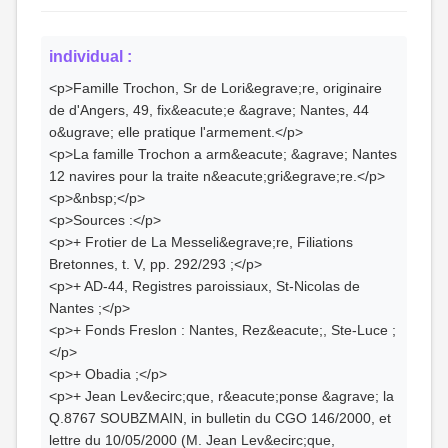
individual :
<p>Famille Trochon, Sr de Lori&egrave;re, originaire
de d'Angers, 49, fix&eacute;e &agrave; Nantes, 44
o&ugrave; elle pratique l'armement.</p>
<p>La famille Trochon a arm&eacute; &agrave; Nantes
12 navires pour la traite n&eacute;gri&egrave;re.</p>
<p>&nbsp;</p>
<p>Sources :</p>
<p>+ Frotier de La Messeli&egrave;re, Filiations
Bretonnes, t. V, pp. 292/293 ;</p>
<p>+ AD-44, Registres paroissiaux, St-Nicolas de
Nantes ;</p>
<p>+ Fonds Freslon : Nantes, Rez&eacute;, Ste-Luce ;
</p>
<p>+ Obadia ;</p>
<p>+ Jean Lev&ecirc;que, r&eacute;ponse &agrave; la
Q.8767 SOUBZMAIN, in bulletin du CGO 146/2000, et
lettre du 10/05/2000 (M. Jean Lev&ecirc;que,