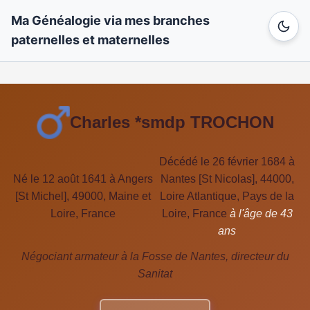
Ma Généalogie via mes branches
paternelles et maternelles
Charles *smdp TROCHON
Décédé le 26 février 1684 à
Né le 12 août 1641 à Angers
Nantes [St Nicolas], 44000,
[St Michel], 49000, Maine et
Loire Atlantique, Pays de la
Loire, France
Loire, France
à l'âge de 43
ans
Négociant armateur à la Fosse de Nantes, directeur du
Sanitat