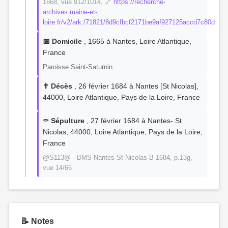
1668, vue 912/1014, 🔗
https://recherche-
archives.maine-et-
loire.fr/v2/ark:/71821/8d9cfbcf2171be9af927125accd7c80d
📅 Domicile
, 1665 à Nantes, Loire Atlantique,
France
Paroisse Saint-Saturnin
✝️ Décès
, 26 février 1684 à Nantes [St Nicolas],
44000, Loire Atlantique, Pays de la Loire, France
⚰️ Sépulture
, 27 février 1684 à Nantes- St
Nicolas, 44000, Loire Atlantique, Pays de la Loire,
France
@S113@ - BMS Nantes St Nicolas B 1684, p.13g,
vue 14/66
📝 Notes