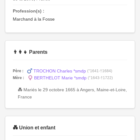
Profession(s) :
Marchand à la Fosse
👨‍👩‍👧 Parents
TROCHON Charles *smdp
Père :
(°1641-†1684)
BERTHELOT Marie *smdp
Mère :
(°1643-†1722)
💑 Mariés le 29 octobre 1665 à Angers, Maine-et-Loire,
France
💑 Union et enfant