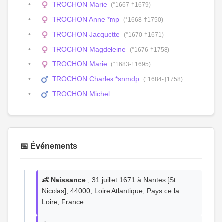
TROCHON Marie
(°1667-†1679)
TROCHON Anne *mp
(°1668-†1750)
TROCHON Jacquette
(°1670-†1671)
TROCHON Magdeleine
(°1676-†1758)
TROCHON Marie
(°1683-†1695)
TROCHON Charles *snmdp
(°1684-†1758)
TROCHON Michel
📅 Événements
👶 Naissance
, 31 juillet 1671 à Nantes [St
Nicolas], 44000, Loire Atlantique, Pays de la
Loire, France