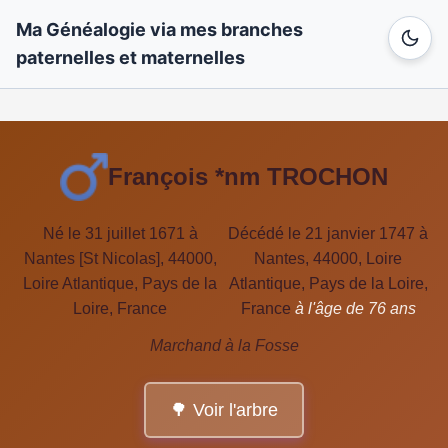
Ma Généalogie via mes branches
paternelles et maternelles
François *nm TROCHON
Né le 31 juillet 1671 à
Décédé le 21 janvier 1747 à
Nantes [St Nicolas], 44000,
Nantes, 44000, Loire
Loire Atlantique, Pays de la
Atlantique, Pays de la Loire,
Loire, France
France
à l'âge de 76 ans
Marchand à la Fosse
🌳 Voir l'arbre