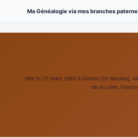
Ma Généalogie via mes branches paternel
Née le 27 mars 1683 à Nantes [St Nicolas], 44
de la Loire, France