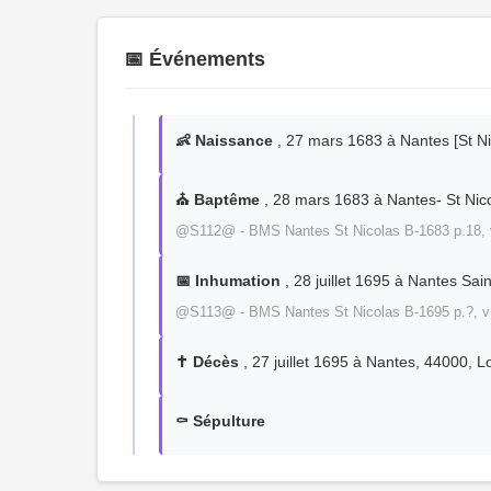
📅 Événements
👶 Naissance
, 27 mars 1683 à Nantes [St Nic
⛪ Baptême
, 28 mars 1683 à Nantes- St Nico
@S112@ - BMS Nantes St Nicolas B-1683 p.18, 
📅 Inhumation
, 28 juillet 1695 à Nantes Sai
@S113@ - BMS Nantes St Nicolas B-1695 p.?, v
✝️ Décès
, 27 juillet 1695 à Nantes, 44000, Lo
⚰️ Sépulture