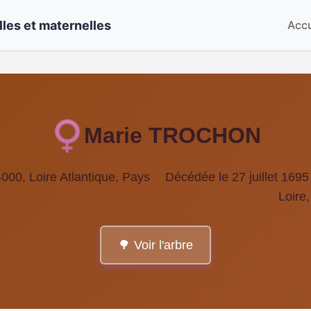
les et maternelles
Accu
Marie TROCHON
000, Loire Atlantique, Pays
Décédée le 27 juillet 1695
Loire
🌳 Voir l'arbre