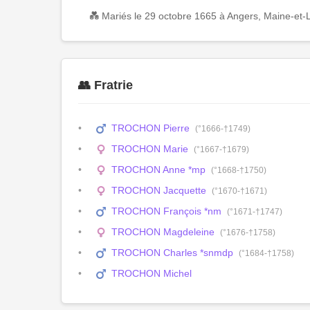
💑 Mariés le 29 octobre 1665 à Angers, Maine-et-
👥 Fratrie
TROCHON Pierre
(°1666-†1749)
TROCHON Marie
(°1667-†1679)
TROCHON Anne *mp
(°1668-†1750)
TROCHON Jacquette
(°1670-†1671)
TROCHON François *nm
(°1671-†1747)
TROCHON Magdeleine
(°1676-†1758)
TROCHON Charles *snmdp
(°1684-†1758)
TROCHON Michel