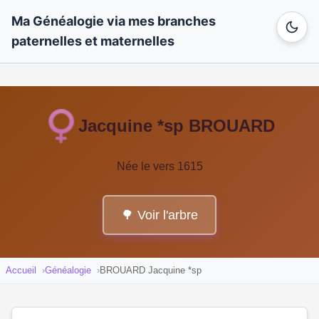
Ma Généalogie via mes branches
paternelles et maternelles
Jacquine *sp BROUARD
Née le vers 1615
🌳 Voir l'arbre
Accueil
Généalogie
BROUARD Jacquine *sp