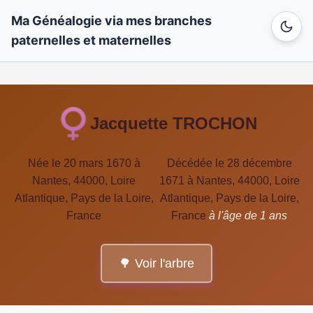
Ma Généalogie via mes branches
paternelles et maternelles
Jacquette TROCHON
Née le 20 mars 1670 à
Décédée le 28 décembre
Nantes, 44000, Loire
1671 à Nantes, 44000, Loire
Atlantique, Pays de la Loire,
Atlantique, Pays de la Loire,
France
France
à l'âge de 1 ans
🌳 Voir l'arbre