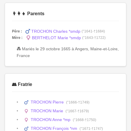
👨‍👩‍👧 Parents
TROCHON Charles *smdp
Père :
(°1641-†1684)
BERTHELOT Marie *smdp
Mère :
(°1643-†1722)
💑 Mariés le 29 octobre 1665 à Angers, Maine-et-Loire,
France
👥 Fratrie
TROCHON Pierre
(°1666-†1749)
TROCHON Marie
(°1667-†1679)
TROCHON Anne *mp
(°1668-†1750)
TROCHON François *nm
(°1671-†1747)