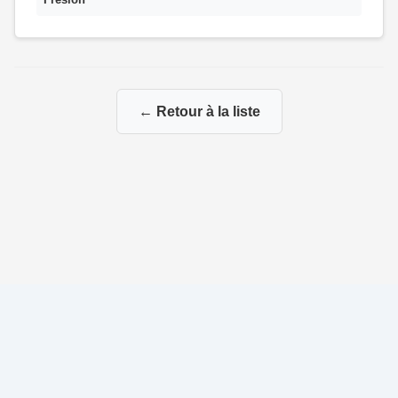
← Retour à la liste
© 2026 Ma Généalogie via mes branches paternelles et