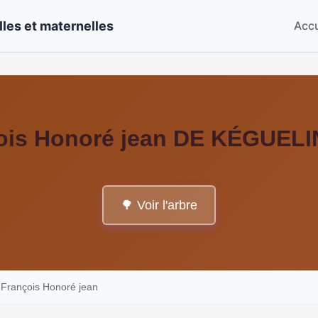
les et maternelles
Accu
çois Honoré jean DE KÉGUEL
🌳 Voir l'arbre
rançois Honoré jean