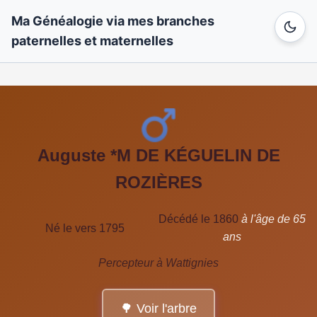
Ma Généalogie via mes branches
paternelles et maternelles
Auguste *M DE KÉGUELIN DE
ROZIÈRES
Décédé le 1860
à l'âge de 65
Né le vers 1795
ans
Percepteur à Wattignies
🌳 Voir l'arbre