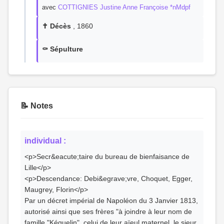
avec
COTTIGNIES Justine Anne Françoise *nMdpf
✝️ Décès
, 1860
⚰️ Sépulture
📝 Notes
individual :
<p>Secr&eacute;taire du bureau de bienfaisance de
Lille</p>
<p>Descendance: Debi&egrave;vre, Choquet, Egger,
Maugrey, Florin</p>
Par un décret impérial de Napoléon du 3 Janvier 1813,
autorisé ainsi que ses frères "à joindre à leur nom de
famille "Kéguelin", celui de leur aïeul maternel, le sieur