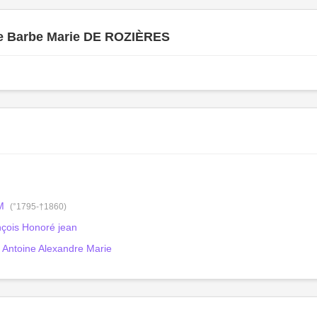
e Barbe Marie DE ROZIÈRES
M
(°1795-†1860)
ois Honoré jean
ntoine Alexandre Marie