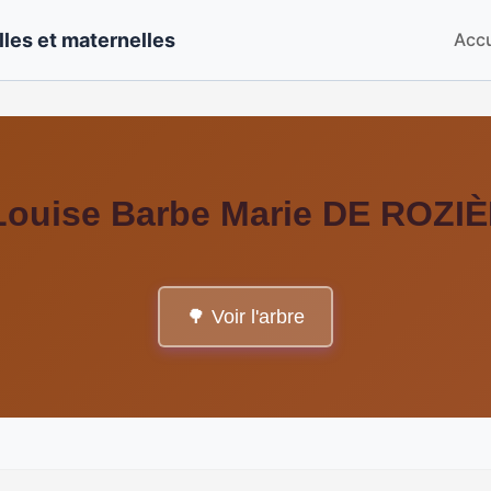
les et maternelles
Accu
Louise Barbe Marie DE ROZI
🌳 Voir l'arbre