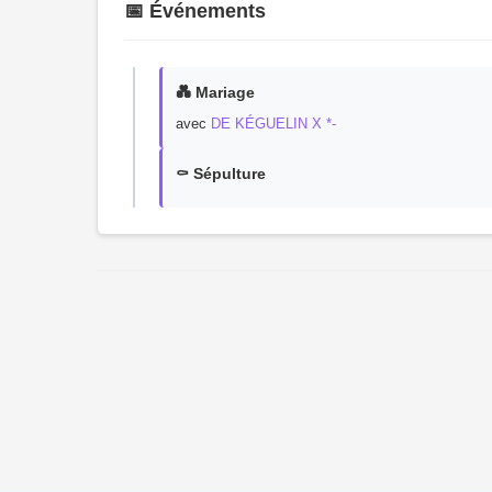
📅 Événements
💑 Mariage
avec
DE KÉGUELIN X *-
⚰️ Sépulture