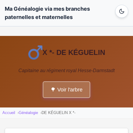
Ma Généalogie via mes branches
paternelles et maternelles
X *- DE KÉGUELIN
Capitaine au régiment royal Hesse-Darmstadt
🌳 Voir l'arbre
Accueil
Généalogie
DE KÉGUELIN X *-