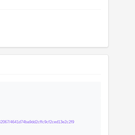
rk:/42067/4641d74ba9dd2cffc9cf2ced13e2c2f9