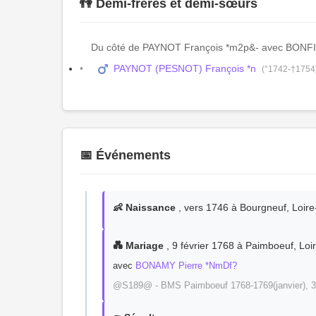
👫 Demi-frères et demi-sœurs
Du côté de PAYNOT François *m2p&- avec BONFI
PAYNOT (PESNOT) François *n
(°1742-†1754
📅 Événements
👶 Naissance
, vers 1746 à Bourgneuf, Loire
💑 Mariage
, 9 février 1768 à Paimboeuf, Loi
avec
BONAMY Pierre *NmDf?
@S189@ - BMS Paimboeuf 1768-1769(janvier), 3 