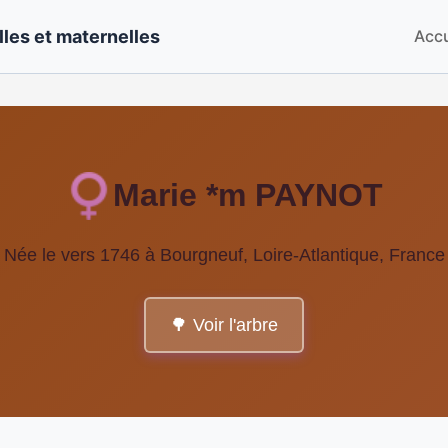
les et maternelles
Accu
Marie *m PAYNOT
Née le vers 1746 à Bourgneuf, Loire-Atlantique, France
🌳 Voir l'arbre