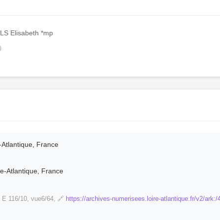
LS Elisabeth *mp
)
-Atlantique, France
re-Atlantique, France
E 116/10, vue6/64, 🔗
https://archives-numerisees.loire-atlantique.fr/v2/a