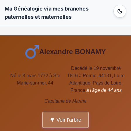
Ma Généalogie via mes branches
paternelles et maternelles
Alexandre BONAMY
Décédé le 19 novembre
Né le 8 mars 1772 à Ste
1816 à Pornic, 44131, Loire
Marie-sur-mer, 44
Atlantique, Pays de Loire,
France
à l'âge de 44 ans
Capitaine de Marine
🌳 Voir l'arbre