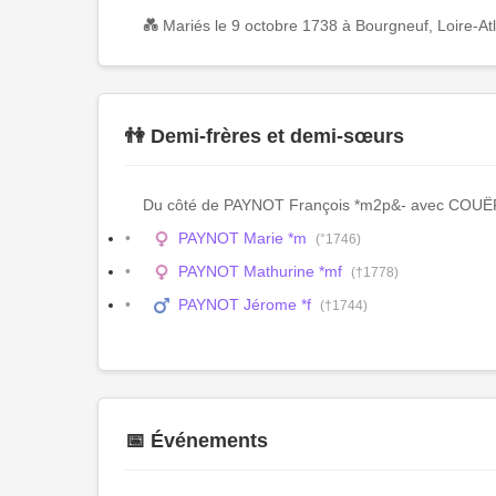
💑 Mariés le 9 octobre 1738 à Bourgneuf, Loire-At
👫 Demi-frères et demi-sœurs
Du côté de PAYNOT François *m2p&- avec COUË
PAYNOT Marie *m
(°1746)
PAYNOT Mathurine *mf
(†1778)
PAYNOT Jérome *f
(†1744)
📅 Événements