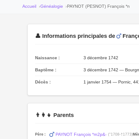
Accueil
Généalogie
PAYNOT (PESNOT) François *n
👤 Informations principales de
Franç
Naissance :
3 décembre 1742
Baptême :
3 décembre 1742 — Bourgneu
Décès :
1 janvier 1754 — Pornic, 44
👨‍👩‍👧 Parents
PAYNOT François *m2p&-
Père :
(°1708-†1773)
Mèr