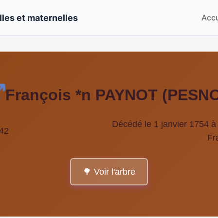
les et maternelles
Accu
François *n PAYNOT (PESN
Décédé le 1 janvier 1754 à 
42
Fr
🌳 Voir l'arbre