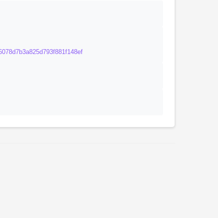
7a66078d7b3a825d793f881f148ef