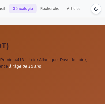
eil
Généalogie
Recherche
Articles
OT)
Pornic, 44131, Loire Atlantique, Pays de Loire,
ance
à l'âge de 12 ans