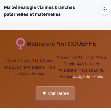
Ma Généalogie via mes branches
paternelles et maternelles
Mathurine *mf COUËFFÉ
Décédée le 31 juillet 1788 à
Née le 2 mars 1711 à Pornic,
Pornic, 44131, Loire
44131, Loire Atlantique, Pays
Atlantique, Pays de Loire,
de Loire, France
France
à l'âge de 77 ans
🌳 Voir l'arbre