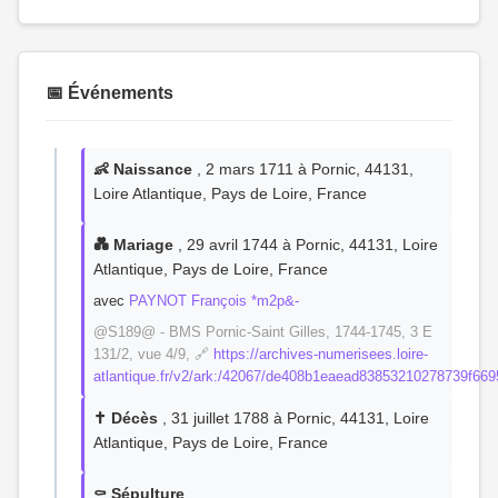
📅 Événements
👶 Naissance
, 2 mars 1711 à Pornic, 44131,
Loire Atlantique, Pays de Loire, France
💑 Mariage
, 29 avril 1744 à Pornic, 44131, Loire
Atlantique, Pays de Loire, France
avec
PAYNOT François *m2p&-
@S189@ - BMS Pornic-Saint Gilles, 1744-1745, 3 E
131/2, vue 4/9, 🔗
https://archives-numerisees.loire-
atlantique.fr/v2/ark:/42067/de408b1eaead83853210278739f669
✝️ Décès
, 31 juillet 1788 à Pornic, 44131, Loire
Atlantique, Pays de Loire, France
⚰️ Sépulture