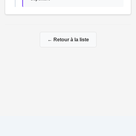
← Retour à la liste
© 2026 Ma Généalogie via mes branches paternelles et