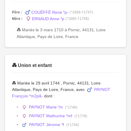
COUËFFÉ René *p-
Père :
(°1689-†1747)
ERNAUD Anne *p
Mère :
(°1685-†1756)
💑 Mariés le 3 mars 1710 à Pornic, 44131, Loire
Atlantique, Pays de Loire, France
💑 Union et enfant
💑 Mariée le 29 avril 1744 , Pornic, 44131, Loire
Atlantique, Pays de Loire, France, avec
PAYNOT
François *m2p&-
dont :
PAYNOT Marie *m
(°1746)
PAYNOT Mathurine *mf
(†1778)
PAYNOT Jérome *f
(†1744)