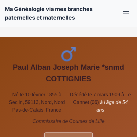
Ma Généalogie via mes branches
paternelles et maternelles
Paul Alban Joseph Marie *snmd
COTTIGNIES
Né le 10 février 1855 à
Décédé le 7 mars 1909 à Le
Seclin, 59113, Nord, Nord
Cannet (06)
à l'âge de 54
Pas-de-Calais, France
ans
Commissaire de Courses de Lille