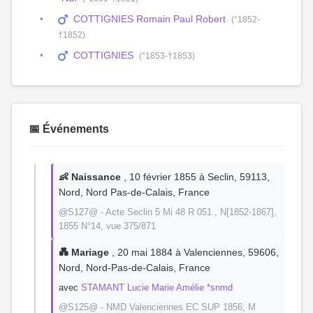
COTTIGNIES Romain Paul Robert
(°1852-
†1852)
COTTIGNIES
(°1853-†1853)
📅 Événements
👶 Naissance
, 10 février 1855 à Seclin, 59113,
Nord, Nord Pas-de-Calais, France
@S127@ - Acte Seclin 5 Mi 48 R 051 , N[1852-1867],
1855 N°14, vue 375/871
💑 Mariage
, 20 mai 1884 à Valenciennes, 59606,
Nord, Nord-Pas-de-Calais, France
avec
STAMANT Lucie Marie Amélie *snmd
@S125@ - NMD Valenciennes EC SUP 1856, M