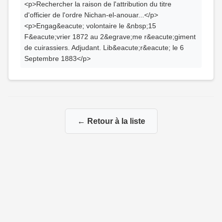
<p>Rechercher la raison de l'attribution du titre
d'officier de l'ordre Nichan-el-anouar...</p>
<p>Engag&eacute; volontaire le &nbsp;15
F&eacute;vrier 1872 au 2&egrave;me r&eacute;giment
de cuirassiers. Adjudant. Lib&eacute;r&eacute; le 6
Septembre 1883</p>
← Retour à la liste