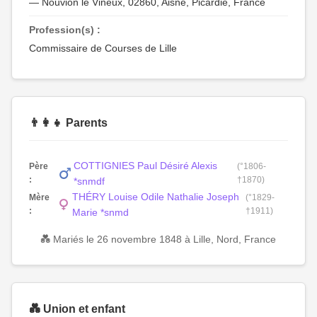
— Nouvion le Vineux, 02860, Aisne, Picardie, France
Profession(s) :
Commissaire de Courses de Lille
👨‍👩‍👧 Parents
COTTIGNIES Paul Désiré Alexis
Père
(°1806-
:
†1870)
*snmdf
THÉRY Louise Odile Nathalie Joseph
Mère
(°1829-
:
†1911)
Marie *snmd
💑 Mariés le 26 novembre 1848 à Lille, Nord, France
💑 Union et enfant