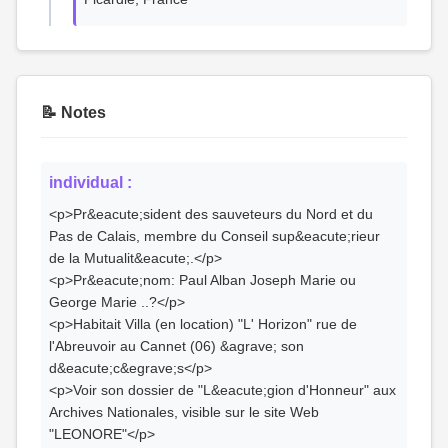
📝 Notes
individual :
<p>Pr&eacute;sident des sauveteurs du Nord et du
Pas de Calais, membre du Conseil sup&eacute;rieur
de la Mutualit&eacute;.</p>
<p>Pr&eacute;nom: Paul Alban Joseph Marie ou
George Marie ..?</p>
<p>Habitait Villa (en location) "L' Horizon" rue de
l'Abreuvoir au Cannet (06) &agrave; son
d&eacute;c&egrave;s</p>
<p>Voir son dossier de "L&eacute;gion d'Honneur" aux
Archives Nationales, visible sur le site Web
"LEONORE"</p>