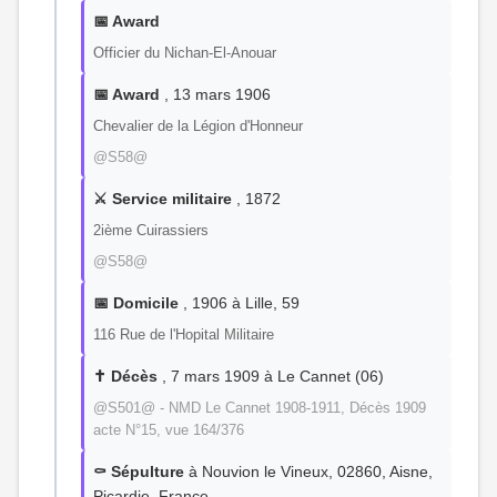
📅 Award
Officier du Nichan-El-Anouar
📅 Award
, 13 mars 1906
Chevalier de la Légion d'Honneur
@S58@
⚔️ Service militaire
, 1872
2ième Cuirassiers
@S58@
📅 Domicile
, 1906 à Lille, 59
116 Rue de l'Hopital Militaire
✝️ Décès
, 7 mars 1909 à Le Cannet (06)
@S501@ - NMD Le Cannet 1908-1911, Décès 1909
acte N°15, vue 164/376
⚰️ Sépulture
à Nouvion le Vineux, 02860, Aisne,
Picardie, France