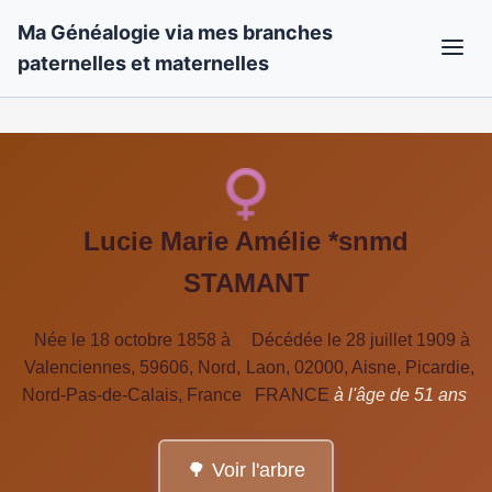
Ma Généalogie via mes branches
paternelles et maternelles
Lucie Marie Amélie *snmd
STAMANT
Née le 18 octobre 1858 à
Décédée le 28 juillet 1909 à
Valenciennes, 59606, Nord,
Laon, 02000, Aisne, Picardie,
Nord-Pas-de-Calais, France
FRANCE
à l'âge de 51 ans
🌳 Voir l'arbre