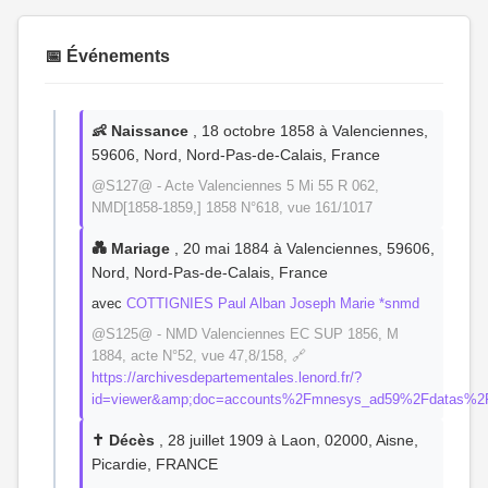
📅 Événements
👶 Naissance
, 18 octobre 1858 à Valenciennes,
59606, Nord, Nord-Pas-de-Calais, France
@S127@ - Acte Valenciennes 5 Mi 55 R 062,
NMD[1858-1859,] 1858 N°618, vue 161/1017
💑 Mariage
, 20 mai 1884 à Valenciennes, 59606,
Nord, Nord-Pas-de-Calais, France
avec
COTTIGNIES Paul Alban Joseph Marie *snmd
@S125@ - NMD Valenciennes EC SUP 1856, M
1884, acte N°52, vue 47,8/158, 🔗
https://archivesdepartementales.lenord.fr/?
id=viewer&amp;doc=accounts%2Fmnesys_ad59%2Fdatas%2
✝️ Décès
, 28 juillet 1909 à Laon, 02000, Aisne,
Picardie, FRANCE