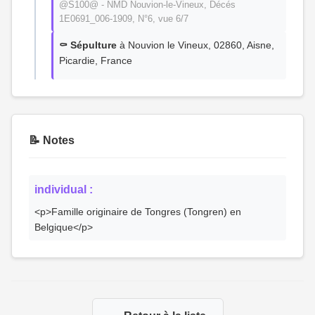
@S100@ - NMD Nouvion-le-Vineux, Décés
1E0691_006-1909, N°6, vue 6/7
⚰️ Sépulture
à Nouvion le Vineux, 02860, Aisne,
Picardie, France
📝 Notes
individual :
<p>Famille originaire de Tongres (Tongren) en
Belgique</p>