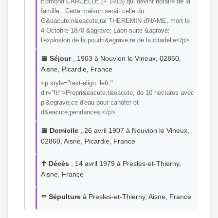
Edmond CARCELLE (+ 1915) qui devint notaire de la
famille.. Cette maison serait celle du
G&eacute;n&eacute;ral THEREMIN d'HAME, mort le
4 Octobre 1870 &agrave; Laon suite &agrave;
l'explosion de la poudri&egrave;re de la citadelle</p>
📅 Séjour
, 1903 à Nouvion le Vineux, 02860,
Aisne, Picardie, France
<p style="text-align: left;"
dir="ltr">Propri&eacute;t&eacute; de 10 hectares avec
pi&egrave;ce d'eau pour canoter et
d&eacute;pendances.</p>
📅 Domicile
, 26 avril 1907 à Nouvion le Vineux,
02860, Aisne, Picardie, France
✝️ Décès
, 14 avril 1979 à Presles-et-Thierny,
Aisne, France
⚰️ Sépulture
à Presles-et-Thierny, Aisne, France