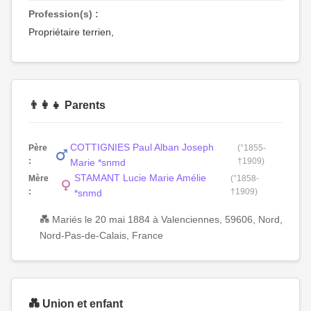
Profession(s) :
Propriétaire terrien,
👨‍👩‍👧 Parents
COTTIGNIES Paul Alban Joseph
Père
(°1855-
:
†1909)
Marie *snmd
STAMANT Lucie Marie Amélie
Mère
(°1858-
:
†1909)
*snmd
💑 Mariés le 20 mai 1884 à Valenciennes, 59606, Nord,
Nord-Pas-de-Calais, France
💑 Union et enfant