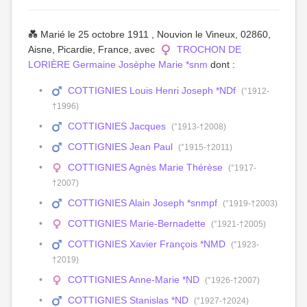
💑 Marié le 25 octobre 1911 , Nouvion le Vineux, 02860,
Aisne, Picardie, France, avec
TROCHON DE
LORIÈRE Germaine Josèphe Marie *snm
dont :
COTTIGNIES Louis Henri Joseph *NDf
(°1912-
†1996)
COTTIGNIES Jacques
(°1913-†2008)
COTTIGNIES Jean Paul
(°1915-†2011)
COTTIGNIES Agnès Marie Thérèse
(°1917-
†2007)
COTTIGNIES Alain Joseph *snmpf
(°1919-†2003)
COTTIGNIES Marie-Bernadette
(°1921-†2005)
COTTIGNIES Xavier François *NMD
(°1923-
†2019)
COTTIGNIES Anne-Marie *ND
(°1926-†2007)
COTTIGNIES Stanislas *ND
(°1927-†2024)