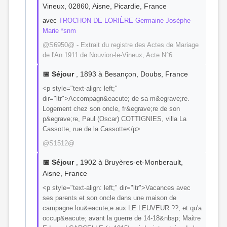
Vineux, 02860, Aisne, Picardie, France
avec
TROCHON DE LORIÈRE Germaine Josèphe
Marie *snm
@S6950@ - Extrait du registre des Actes de Mariage
de l'An 1911 de Nouvion-le-Vineux, Acte N°6
📅 Séjour
, 1893 à Besançon, Doubs, France
<p style="text-align: left;"
dir="ltr">Accompagn&eacute; de sa m&egrave;re.
Logement chez son oncle, fr&egrave;re de son
p&egrave;re, Paul (Oscar) COTTIGNIES, villa La
Cassotte, rue de la Cassotte</p>
@S1512@
📅 Séjour
, 1902 à Bruyères-et-Monberault,
Aisne, France
<p style="text-align: left;" dir="ltr">Vacances avec
ses parents et son oncle dans une maison de
campagne lou&eacute;e aux LE LEUVEUR ??, et qu'a
occup&eacute; avant la guerre de 14-18&nbsp; Maitre