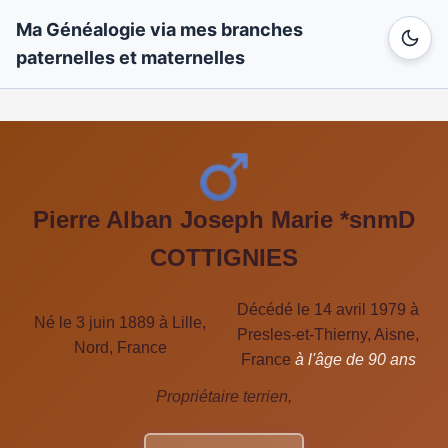
Ma Généalogie via mes branches
paternelles et maternelles
Pierre Alban Joseph Marie *snmD
COTTIGNIES
Décédé le 14 avril 1979 à
Né le 3 juin 1889 à Lille,
Presles-et-Thierny, Aisne,
Nord, France
France
à l'âge de 90 ans
Propriétaire terrien,