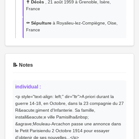
✝️ Décès
, 21 août 1959 à Grenoble, Isère,
France
⚰️ Sépulture
à Royalieu-lez-Compiègne, Oise,
France
📝 Notes
individual :
<p style="text-align: left;" dir="ltr">A priori durant la
guerre 14-18, en Octobre, dans la 23 compagnie du 27
R&eacute;giment d'Infanterie. Sa famille,
install&eacute;e ville Pamisilha&nbsp;
&agrave;Mouleau-Arcachon passe une annonce dans
le Petit Parisiendu 2 Octobre 1914 pour essayer
d'obtenir de ses nouvelles...</p>