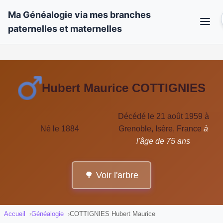
Ma Généalogie via mes branches
paternelles et maternelles
Hubert Maurice COTTIGNIES
Décédé le 21 août 1959 à
Né le 1884
Grenoble, Isère, France
à
l'âge de 75 ans
🌳 Voir l'arbre
Accueil
Généalogie
COTTIGNIES Hubert Maurice