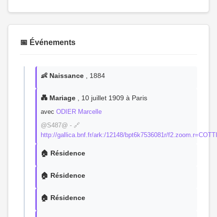
📅 Événements
👶 Naissance
, 1884
💑 Mariage
, 10 juillet 1909 à Paris
avec
ODIER Marcelle
@S487@ - 🔗
http://gallica.bnf.fr/ark:/12148/bpt6k7536081r/f2.zoom.r=COT
🏠 Résidence
🏠 Résidence
🏠 Résidence