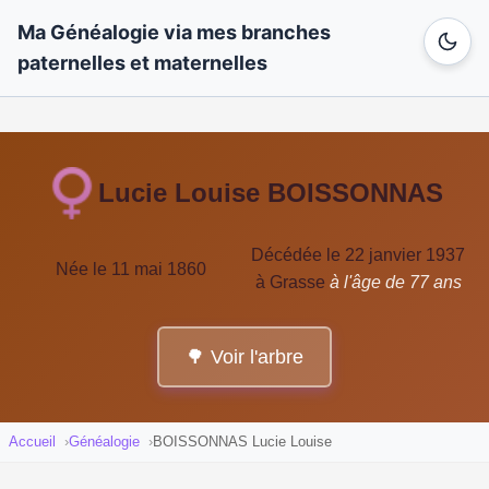
Ma Généalogie via mes branches
paternelles et maternelles
Lucie Louise BOISSONNAS
Décédée le 22 janvier 1937
Née le 11 mai 1860
à Grasse
à l'âge de 77 ans
🌳 Voir l'arbre
Accueil
Généalogie
BOISSONNAS Lucie Louise