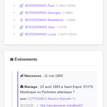
BOISSONNAS Paul
(°1861-†1926)
BOISSONNAS Georges
(°1866)
BOISSONNAS Madeleine
(°1868)
BOISSONNAS Jean
(°1870)
BOISSONNAS Louis
(°1873-†1915)
📅 Événements
👶 Naissance
, 11 mai 1860
💑 Mariage
, 22 août 1883 à Saint-Esprit, 97270,
Martinique ou Pyrénées atlantique ?
avec
COTTIGNIES Maurice Marcelin *n
@S102@ - 🔗
http://gw.geneanet.org/albertb?