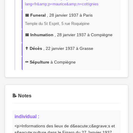
lang=fr&amp;p=maurice&amp;n=cottignies
📅 Funeral
, 28 janvier 1937 à Paris
Temple du St Esprit, 5 rue Roquépine
📅 Inhumation
, 28 janvier 1937 à Compiègne
✝️ Décès
, 22 janvier 1937 à Grasse
⚰️ Sépulture
à Compiègne
📝 Notes
individual :
<p>Informations des lieux de d&eacute;c&egrave;s et
s&eacute;pulture dans le Figaro du 27 Janvier 1937.