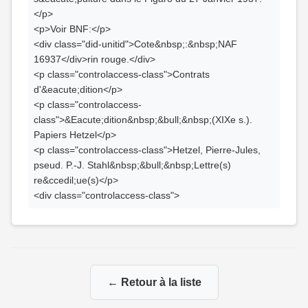
</p>
<p>Voir BNF:</p>
<div class="did-unitid">Cote&nbsp;:&nbsp;NAF
16937</div>rin rouge.</div>
<p class="controlaccess-class">Contrats
d'&eacute;dition</p>
<p class="controlaccess-
class">&Eacute;dition&nbsp;&bull;&nbsp;(XIXe s.).
Papiers Hetzel</p>
<p class="controlaccess-class">Hetzel, Pierre-Jules,
pseud. P.-J. Stahl&nbsp;&bull;&nbsp;Lettre(s)
re&ccedil;ue(s)</p>
<div class="controlaccess-class">
← Retour à la liste