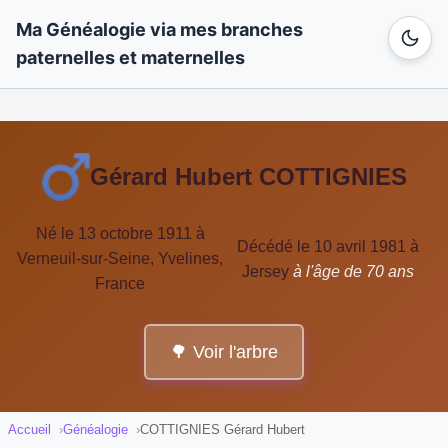
Ma Généalogie via mes branches
paternelles et maternelles
Gérard Hubert COTTIGNIES
Né le 13 octobre 1911 à
Décédé le 10 avril 1981 à
Verneuil-sur-Seine, Yvelines,
Jersey
à l'âge de 70 ans
France
🌳 Voir l'arbre
Accueil
Généalogie
COTTIGNIES Gérard Hubert