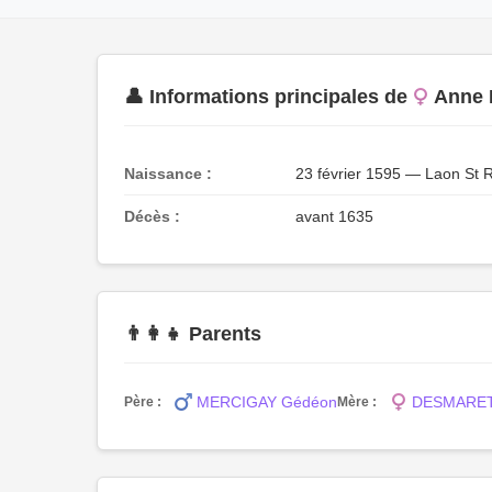
👤 Informations principales de
Anne
Naissance :
23 février 1595 — Laon St
Décès :
avant 1635
👨‍👩‍👧 Parents
MERCIGAY Gédéon
DESMARETS
Père :
Mère :