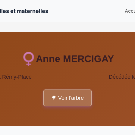
les et maternelles
Accu
Anne MERCIGAY
St Rémy-Place
Décédée l
🌳 Voir l'arbre