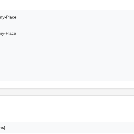
émy-Place
my-Place
ns)