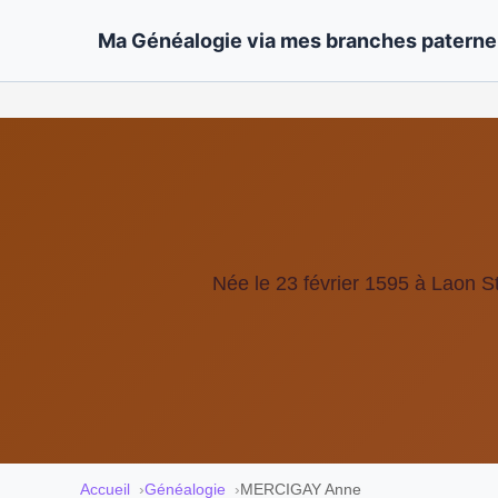
Ma Généalogie via mes branches paternel
Née le 23 février 1595 à Laon 
Accueil
Généalogie
MERCIGAY Anne