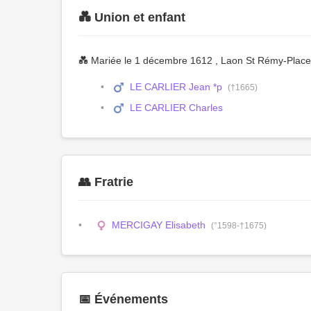
💑 Union et enfant
💑 Mariée le 1 décembre 1612 , Laon St Rémy-Plac
LE CARLIER Jean *p
(†1665)
LE CARLIER Charles
👥 Fratrie
MERCIGAY Elisabeth
(°1598-†1675)
📅 Événements