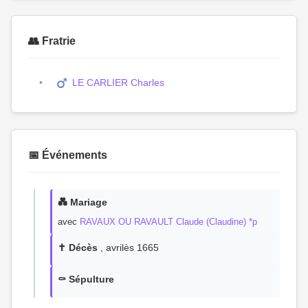
👥 Fratrie
LE CARLIER Charles
📅 Événements
💑 Mariage
avec
RAVAUX OU RAVAULT Claude (Claudine) *p
✝️ Décès
, avrilès 1665
⚰️ Sépulture