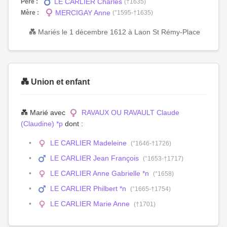
LE CARLIER Charles
Père :
(†1635)
MERCIGAY Anne
Mère :
(°1595-†1635)
💑 Mariés le 1 décembre 1612 à Laon St Rémy-Place
💑 Union et enfant
💑 Marié avec
RAVAUX OU RAVAULT Claude
(Claudine) *p
dont :
LE CARLIER Madeleine
(°1646-†1726)
LE CARLIER Jean François
(°1653-†1717)
LE CARLIER Anne Gabrielle *n
(°1658)
LE CARLIER Philbert *n
(°1665-†1754)
LE CARLIER Marie Anne
(†1701)