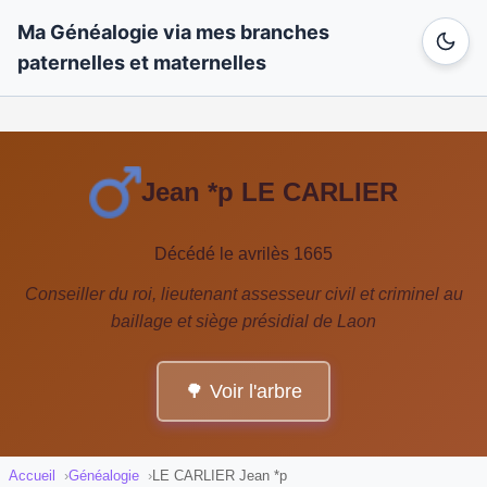
Ma Généalogie via mes branches
paternelles et maternelles
Jean *p LE CARLIER
Décédé le avrilès 1665
Conseiller du roi, lieutenant assesseur civil et criminel au
baillage et siège présidial de Laon
🌳 Voir l'arbre
Accueil
Généalogie
LE CARLIER Jean *p