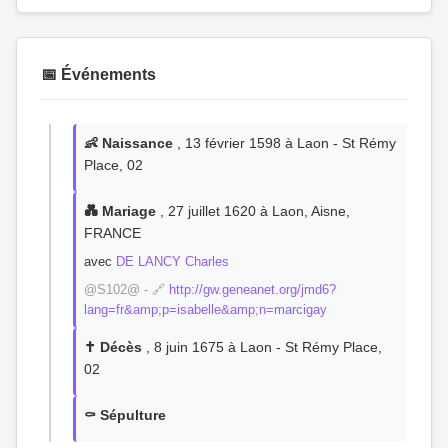
📅 Événements
👶 Naissance
, 13 février 1598 à Laon - St Rémy
Place, 02
💑 Mariage
, 27 juillet 1620 à Laon, Aisne,
FRANCE
avec
DE LANCY Charles
@S102@ - 🔗
http://gw.geneanet.org/jmd6?
lang=fr&amp;p=isabelle&amp;n=marcigay
✝️ Décès
, 8 juin 1675 à Laon - St Rémy Place,
02
⚰️ Sépulture