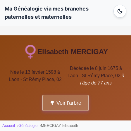
Ma Généalogie via mes branches
paternelles et maternelles
Elisabeth MERCIGAY
Décédée le 8 juin 1675 à
Née le 13 février 1598 à
Laon - St Rémy Place, 02
à
Laon - St Rémy Place, 02
l'âge de 77 ans
🌳 Voir l'arbre
Accueil
Généalogie
MERCIGAY Elisabeth