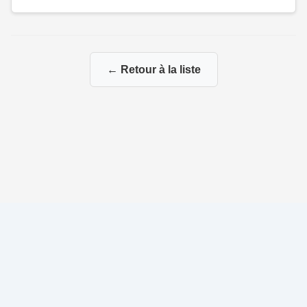
← Retour à la liste
© 2026 Ma Généalogie via mes branches paternelles et
maternelles