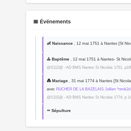
📅 Événements
👶 Naissance
, 12 mai 1751 à Nantes [St Nico
⛪ Baptême
, 12 mai 1751 à Nantes- St Nicola
@S112@ - AD BMS Nantes St Nicolas 1751, p189
💑 Mariage
, 31 mai 1774 à Nantes [St Nicolas
avec
RUCHER DE LA BAZELAIS Jullien *nm&2d
@S115@ - AD BMS Nantes St Nicolas 1774, p.14
⚰️ Sépulture