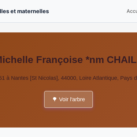
les et maternelles
Accu
ichelle Françoise *nm CHAI
1 à Nantes [St Nicolas], 44000, Loire Atlantique, Pays d
🌳 Voir l'arbre