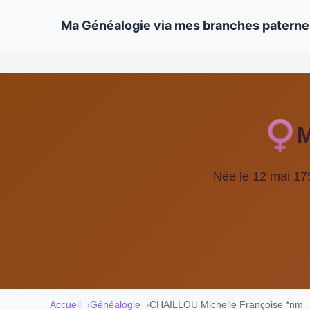
Ma Généalogie via mes branches paternel
M
Née le 12 mai 175
Accueil
Généalogie
CHAILLOU Michelle Françoise *nm