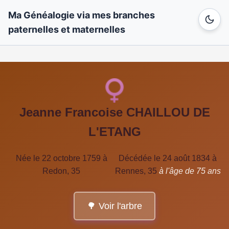
Ma Généalogie via mes branches
paternelles et maternelles
Jeanne Francoise CHAILLOU DE
L'ETANG
Née le 22 octobre 1759 à
Décédée le 24 août 1834 à
Redon, 35
Rennes, 35
à l'âge de 75 ans
🌳 Voir l'arbre