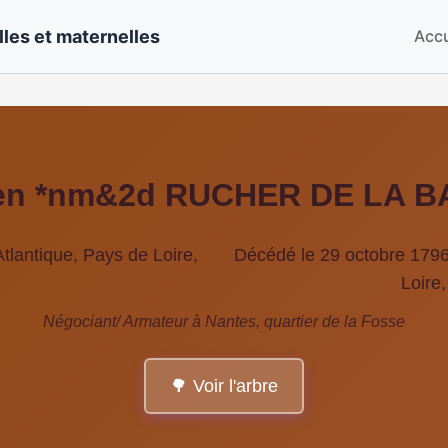
les et maternelles
Accu
ien *nm&2d RUCHER DE LA B
Atlantique, Pays de Loire,
Décédé le 29 octobre 1796 
Loire
Négociant/ Armateur à Nantes, quartier de la Fosse
🌳 Voir l'arbre