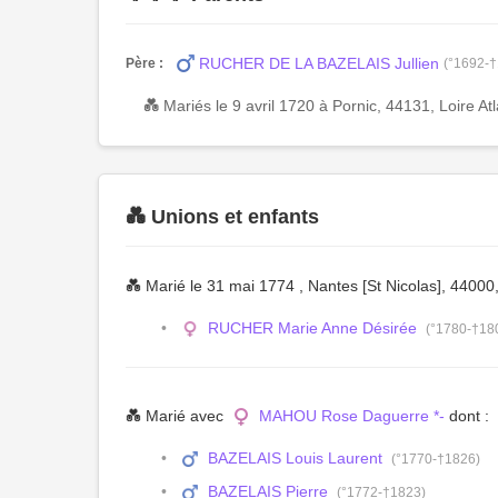
RUCHER DE LA BAZELAIS Jullien
Père :
(°1692-
💑 Mariés le 9 avril 1720 à Pornic, 44131, Loire At
💑 Unions et enfants
💑 Marié le 31 mai 1774 , Nantes [St Nicolas], 44000,
RUCHER Marie Anne Désirée
(°1780-†18
💑 Marié avec
MAHOU Rose Daguerre *-
dont :
BAZELAIS Louis Laurent
(°1770-†1826)
BAZELAIS Pierre
(°1772-†1823)