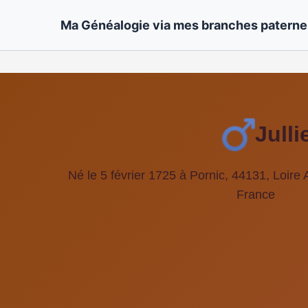
Ma Généalogie via mes branches paternel
Jull
Né le 5 février 1725 à Pornic, 44131, Loire 
France