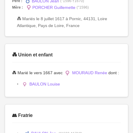
BAULON Jean
Père :
(°1596-†1670)
PORCHER Guillemette
Mère :
(°1596)
💑 Mariés le 8 juillet 1617 à Pornic, 44131, Loire
Atlantique, Pays de Loire, France
💑 Union et enfant
💑 Marié le vers 1667 avec
MOURAUD Renée
dont :
BAULON Louise
👥 Fratrie