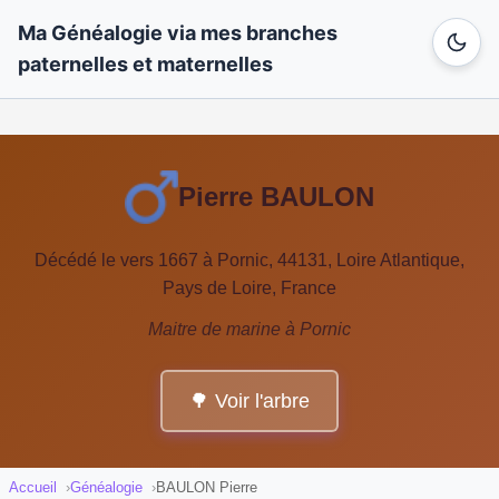
Ma Généalogie via mes branches
paternelles et maternelles
Pierre BAULON
Décédé le vers 1667 à Pornic, 44131, Loire Atlantique,
Pays de Loire, France
Maitre de marine à Pornic
🌳 Voir l'arbre
Accueil
Généalogie
BAULON Pierre