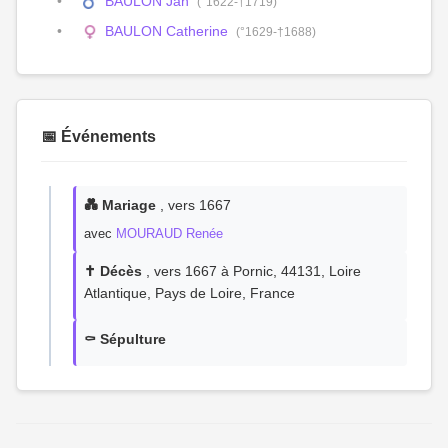
BAULON Jan
(°1622-†1719)
BAULON Catherine
(°1629-†1688)
📅 Événements
💑 Mariage
, vers 1667
avec
MOURAUD Renée
✝️ Décès
, vers 1667 à Pornic, 44131, Loire
Atlantique, Pays de Loire, France
⚰️ Sépulture