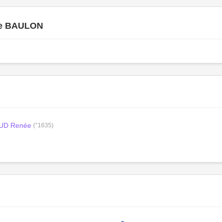
se BAULON
D Renée
(°1635)