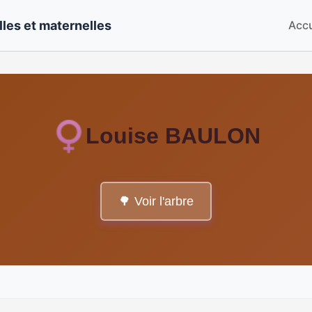
les et maternelles
Accu
Louise BAULON
🌳 Voir l'arbre