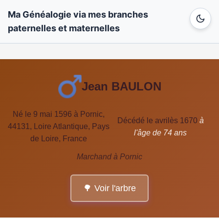
Ma Généalogie via mes branches
paternelles et maternelles
Jean BAULON
Né le 9 mai 1596 à Pornic,
Décédé le avrilès 1670
à
44131, Loire Atlantique, Pays
l'âge de 74 ans
de Loire, France
Marchand à Pornic
🌳 Voir l'arbre