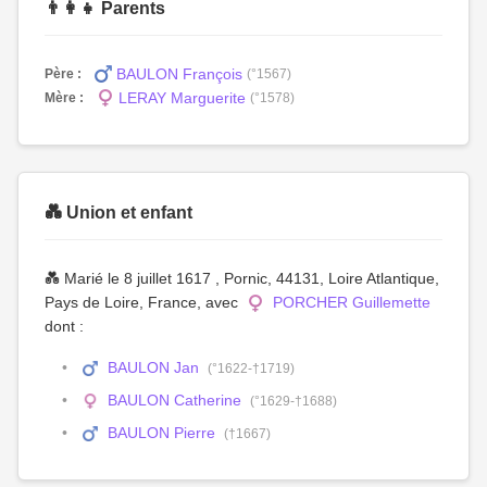
👨‍👩‍👧 Parents
BAULON François
Père :
(°1567)
LERAY Marguerite
Mère :
(°1578)
💑 Union et enfant
💑 Marié le 8 juillet 1617 , Pornic, 44131, Loire Atlantique,
Pays de Loire, France, avec
PORCHER Guillemette
dont :
BAULON Jan
(°1622-†1719)
BAULON Catherine
(°1629-†1688)
BAULON Pierre
(†1667)