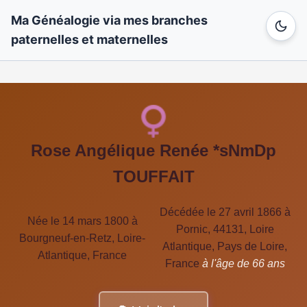
Ma Généalogie via mes branches
paternelles et maternelles
Rose Angélique Renée *sNmDp
TOUFFAIT
Décédée le 27 avril 1866 à
Née le 14 mars 1800 à
Pornic, 44131, Loire
Bourgneuf-en-Retz, Loire-
Atlantique, Pays de Loire,
Atlantique, France
France
à l'âge de 66 ans