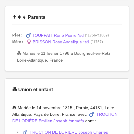
👨‍👩‍👧 Parents
TOUFFAIT René Pierre *sd
Père :
(°1756-†1809)
BRISSON Rose Angélique *s&
Mère :
(°1757)
💑 Mariés le 11 février 1798 à Bourgneuf-en-Retz,
Loire-Atlantique, France
💑 Union et enfant
💑 Mariée le 14 novembre 1815 , Pornic, 44131, Loire
Atlantique, Pays de Loire, France, avec
TROCHON
DE LORIÈRE Emilien Joseph *snmdfp
dont :
TROCHON DE LORIÈRE Joseph Charles