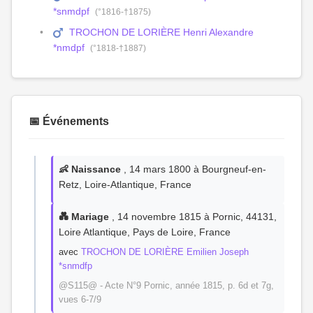
*snmdpf
(°1816-†1875)
TROCHON DE LORIÈRE Henri Alexandre
*nmdpf
(°1818-†1887)
📅 Événements
👶 Naissance
, 14 mars 1800 à Bourgneuf-en-
Retz, Loire-Atlantique, France
💑 Mariage
, 14 novembre 1815 à Pornic, 44131,
Loire Atlantique, Pays de Loire, France
avec
TROCHON DE LORIÈRE Emilien Joseph
*snmdfp
@S115@ - Acte N°9 Pornic, année 1815, p. 6d et 7g,
vues 6-7/9