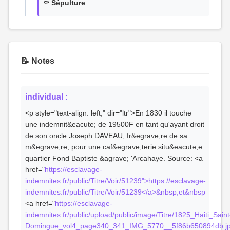
⚰️ Sépulture
📝 Notes
individual :
<p style="text-align: left;" dir="ltr">En 1830 il touche
une indemnit&eacute; de 19500F en tant qu'ayant droit
de son oncle Joseph DAVEAU, fr&egrave;re de sa
m&egrave;re, pour une caf&egrave;terie situ&eacute;e
quartier Fond Baptiste &agrave; 'Arcahaye. Source: <a
href="
https://esclavage-
indemnites.fr/public/Titre/Voir/51239">https://esclavage-
indemnites.fr/public/Titre/Voir/51239</a>&nbsp;et&nbsp
<a href="
https://esclavage-
indemnites.fr/public/upload/public/image/Titre/1825_Haiti_Saint
Domingue_vol4_page340_341_IMG_5770__5f86b650894db.jpg"