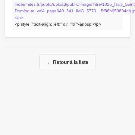
indemnites.fr/public/upload/public/image/Titre/1825_Haiti_Saint
Domingue_vol4_page340_341_IMG_5770__5f86b650894db.jp
</p>
<p style="text-align: left;" dir="ltr">&nbsp;</p>
← Retour à la liste