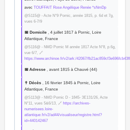
avec
TOUFFAIT Rose Angélique Renée *sNmDp
@S115@ - Acte N°9 Pornic, année 1815, p. 6d et 7g,
vues 6-7/9
📅 Domicile
, 4 juillet 1817 à Pornic, Loire
Atlantique, France
@S116@ - NMD Pornic M année 1817 Acte N°8, p.6g,
vue 6/7, 🔗
https://www.archinoe.fr/v2/ark:/42067/fb21ac859cf3e696fcb43
📅 Adresse
, avant 1815 à Chauvé (44)
✝️ Décès
, 16 février 1845 à Pornic, Loire
Atlantique, France
@S113@ - NMD Pornic D - 1845- 3E131/26, Acte
N°11, vues 5&6/13, 🔗
https://archives-
numerisees.loire-
atlantique.fr/v2/ad44/visualiseur/registre.html?
id=440142467