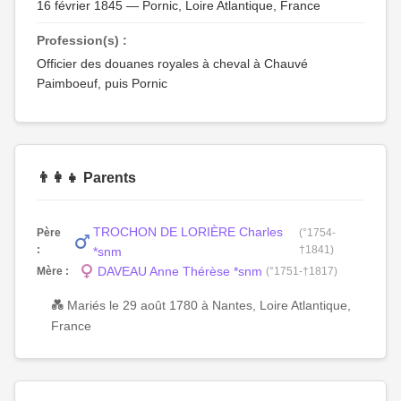
16 février 1845 — Pornic, Loire Atlantique, France
Profession(s) :
Officier des douanes royales à cheval à Chauvé
Paimboeuf, puis Pornic
👨‍👩‍👧 Parents
TROCHON DE LORIÈRE Charles
Père
(°1754-
:
†1841)
*snm
DAVEAU Anne Thérèse *snm
Mère :
(°1751-†1817)
💑 Mariés le 29 août 1780 à Nantes, Loire Atlantique,
France