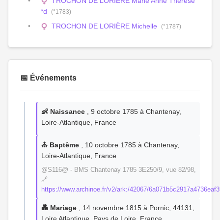
TROCHON DE LORIÈRE Marie Anne Thérèse
*d
(°1783)
TROCHON DE LORIÈRE Michelle
(°1787)
📅 Événements
👶 Naissance
, 9 octobre 1785 à Chantenay,
Loire-Atlantique, France
⛪ Baptême
, 10 octobre 1785 à Chantenay,
Loire-Atlantique, France
@S116@ - BMS Chantenay 1785 3E250/9, vue 82/98,
🔗
https://www.archinoe.fr/v2/ark:/42067/6a071b5c2917a4736eaf
💑 Mariage
, 14 novembre 1815 à Pornic, 44131,
Loire Atlantique, Pays de Loire, France