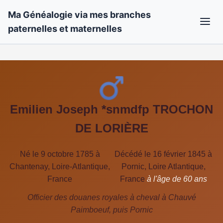
Ma Généalogie via mes branches
paternelles et maternelles
Emilien Joseph *snmdfp TROCHON
DE LORIÈRE
Né le 9 octobre 1785 à
Décédé le 16 février 1845 à
Chantenay, Loire-Atlantique,
Pornic, Loire Atlantique,
France
France
à l'âge de 60 ans
Officier des douanes royales à cheval à Chauvé
Paimboeuf, puis Pornic