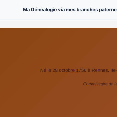
Ma Généalogie via mes branches paternel
Né le 28 octobre 1756 à Rennes, IIe-
Commissaire de la 