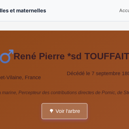
les et maternelles
Accu
René Pierre *sd TOUFFAI
Décédé le 7 septembre 180
et-Vilaine, France
marine, Percepteur des contributions directes de Pornic, de St
🌳 Voir l'arbre