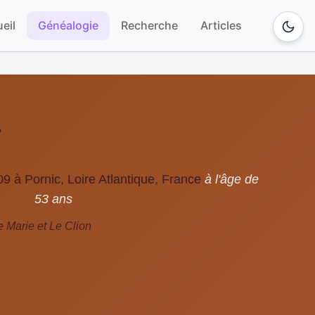
eil
Généalogie
Recherche
Articles
T
9 à Pornic, Loire Atlantique, France
à l'âge de
53 ans
e Marie et Le Clion