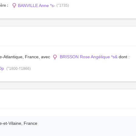
BANVILLE Anne *s-
ère :
(°1735)
re-Atlantique, France, avec
BRISSON Rose Angélique *s&
dont :
Dp
(°1800-†1866)
e-et-Vilaine, France