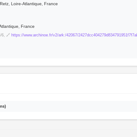
Retz, Loire-Atlantique, France
Atlantique, France
/6, 🔗
https://www.archinoe.fr/v2/ark:/42067/2427dcc404279d834791951f7f7
ns)