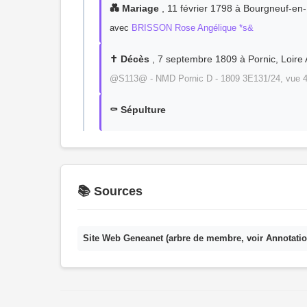
💑 Mariage
, 11 février 1798 à Bourgneuf-en-
avec
BRISSON Rose Angélique *s&
✝️ Décès
, 7 septembre 1809 à Pornic, Loire 
@S113@ - NMD Pornic D - 1809 3E131/24, vue 4
⚰️ Sépulture
📚 Sources
Site Web Geneanet (arbre de membre, voir Annotatio