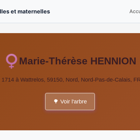
les et maternelles
Accu
Marie-Thérèse HENNION
 1714 à Wattrelos, 59150, Nord, Nord-Pas-de-Calais,
🌳 Voir l'arbre