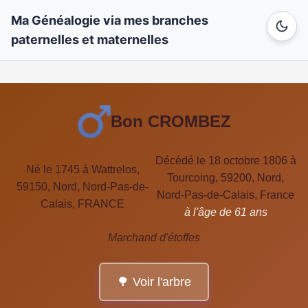
Ma Généalogie via mes branches
paternelles et maternelles
Bon CROMBEZ
Décédé le 18 octobre 1806 à
Né le 1745 à Wattrelos,
Tourcoing, 59200, Nord,
59150, Nord, Nord-Pas-de-
Nord-Pas-de-Calais, France
Calais, FRANCE
à l'âge de 61 ans
Marchand d'étoffes
🌳 Voir l'arbre