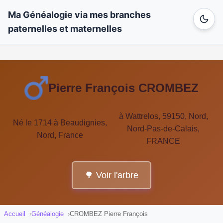
Ma Généalogie via mes branches
paternelles et maternelles
Pierre François CROMBEZ
à Wattrelos, 59150, Nord,
Né le 1714 à Beaudignies,
Nord-Pas-de-Calais,
Nord, France
FRANCE
🌳 Voir l'arbre
Accueil
Généalogie
CROMBEZ Pierre François