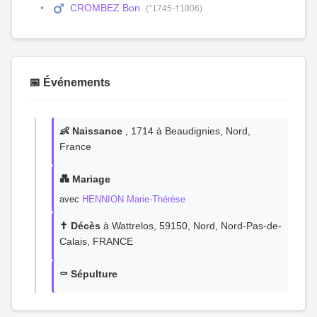
CROMBEZ Bon
(°1745-†1806)
📅 Événements
👶 Naissance
, 1714 à Beaudignies, Nord,
France
💑 Mariage
avec
HENNION Marie-Thérèse
✝️ Décès
à Wattrelos, 59150, Nord, Nord-Pas-de-
Calais, FRANCE
⚰️ Sépulture