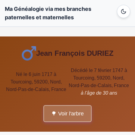
Ma Généalogie via mes branches
paternelles et maternelles
Jean François DURIEZ
Décédé le 7 février 1747 à
Né le 6 juin 1717 à
Tourcoing, 59200, Nord,
Tourcoing, 59200, Nord,
Nord-Pas-de-Calais, France
Nord-Pas-de-Calais, France
à l'âge de 30 ans
🌳 Voir l'arbre