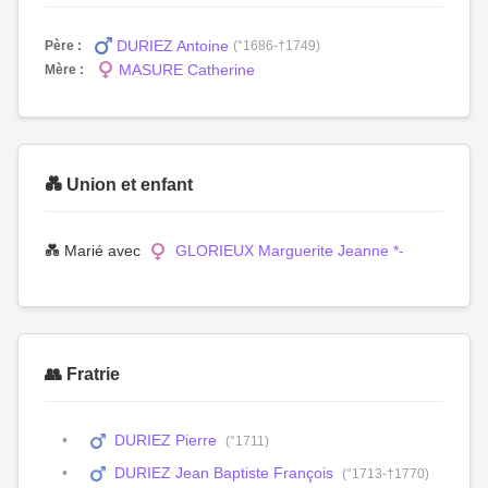
DURIEZ Antoine
Père :
(°1686-†1749)
MASURE Catherine
Mère :
💑 Union et enfant
💑 Marié avec
GLORIEUX Marguerite Jeanne *-
👥 Fratrie
DURIEZ Pierre
(°1711)
DURIEZ Jean Baptiste François
(°1713-†1770)