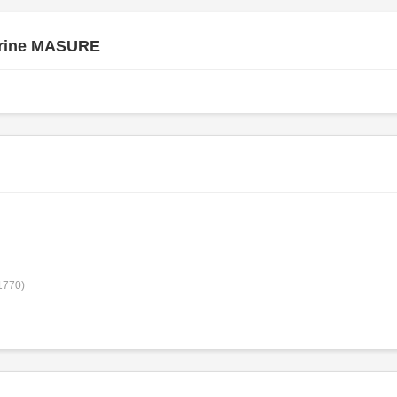
rine MASURE
1770)