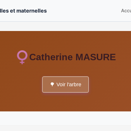
les et maternelles
Accu
Catherine MASURE
🌳 Voir l'arbre