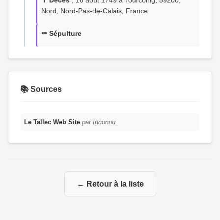
✝️ Décès
, 16 août 1749 à Tourcoing, 59200,
Nord, Nord-Pas-de-Calais, France
⚰️ Sépulture
📚 Sources
Le Tallec Web Site
par Inconnu
← Retour à la liste