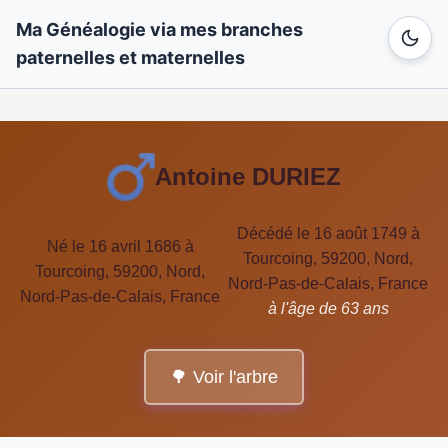
Ma Généalogie via mes branches
paternelles et maternelles
Antoine DURIEZ
Décédé le 16 août 1749 à
Né le 16 avril 1686 à
Tourcoing, 59200, Nord,
Tourcoing, 59200, Nord,
Nord-Pas-de-Calais, France
Nord-Pas-de-Calais, France
à l'âge de 63 ans
🌳 Voir l'arbre