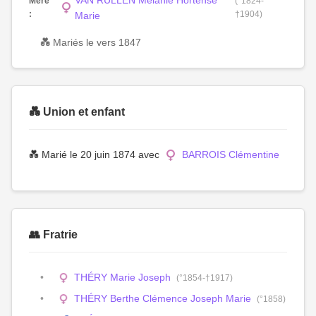
VAN RULLEN Mélanie Hortense
Mère
(°1824-
:
†1904)
Marie
💑 Mariés le vers 1847
💑 Union et enfant
💑 Marié le 20 juin 1874 avec
BARROIS Clémentine
👥 Fratrie
THÉRY Marie Joseph
(°1854-†1917)
THÉRY Berthe Clémence Joseph Marie
(°1858)