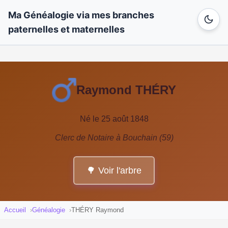
Ma Généalogie via mes branches
paternelles et maternelles
Raymond THÉRY
Né le 25 août 1848
Clerc de Notaire à Bouchain (59)
🌳 Voir l'arbre
Accueil
Généalogie
THÉRY Raymond