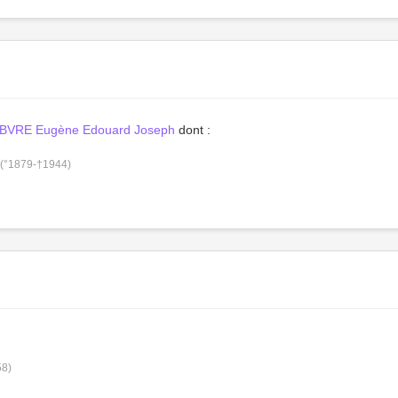
BVRE Eugène Edouard Joseph
dont :
(°1879-†1944)
58)