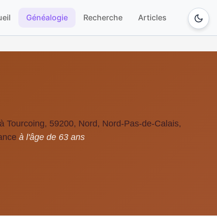
eil
Généalogie
Recherche
Articles
à Tourcoing, 59200, Nord, Nord-Pas-de-Calais,
ance
à l'âge de 63 ans