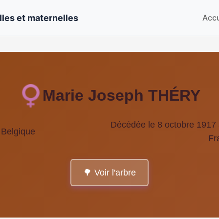
les et maternelles
Accu
Marie Joseph THÉRY
Décédée le 8 octobre 1917 
 Belgique
Fr
🌳 Voir l'arbre