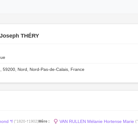
 Joseph THÉRY
que
, 59200, Nord, Nord-Pas-de-Calais, France
ond *f
VAN RULLEN Mélanie Hortense Marie
(°1820-†1902)
Mère :
(