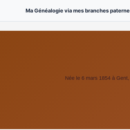
Ma Généalogie via mes branches paternel
Née le 6 mars 1854 à Gent,