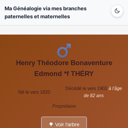
Ma Généalogie via mes branches
paternelles et maternelles
Henry Théodore Bonaventure
Edmond *f THÉRY
Décédé le vers 1902
à l'âge
Né le vers 1820
de 82 ans
Propriétaire
🌳 Voir l'arbre