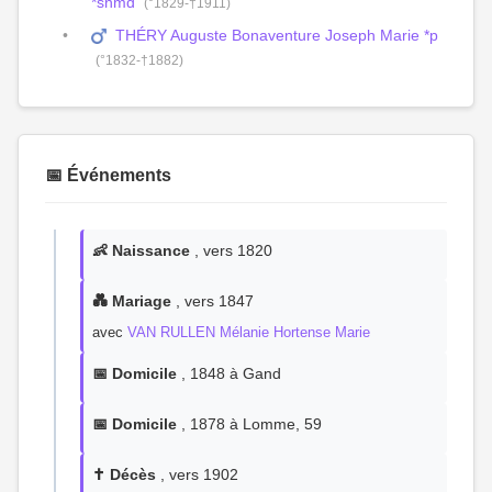
*snmd
(°1829-†1911)
THÉRY Auguste Bonaventure Joseph Marie *p
(°1832-†1882)
📅 Événements
👶 Naissance
, vers 1820
💑 Mariage
, vers 1847
avec
VAN RULLEN Mélanie Hortense Marie
📅 Domicile
, 1848 à Gand
📅 Domicile
, 1878 à Lomme, 59
✝️ Décès
, vers 1902