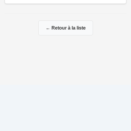
← Retour à la liste
© 2026 Ma Généalogie via mes branches paternelles et
maternelles