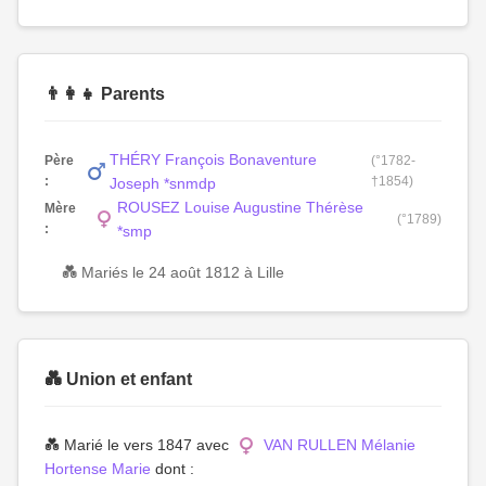
👨‍👩‍👧 Parents
THÉRY François Bonaventure
Père
(°1782-
:
†1854)
Joseph *snmdp
ROUSEZ Louise Augustine Thérèse
Mère
(°1789)
:
*smp
💑 Mariés le 24 août 1812 à Lille
💑 Union et enfant
💑 Marié le vers 1847 avec
VAN RULLEN Mélanie
Hortense Marie
dont :