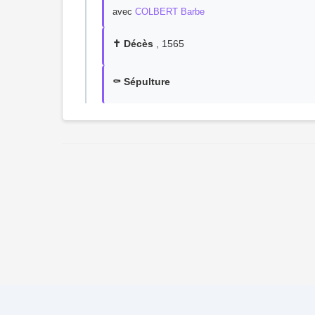
avec
COLBERT Barbe
✝️ Décès
, 1565
⚰️ Sépulture