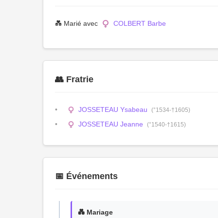
💑 Marié avec
COLBERT Barbe
👥 Fratrie
JOSSETEAU Ysabeau
(°1534-†1605)
JOSSETEAU Jeanne
(°1540-†1615)
📅 Événements
💑 Mariage