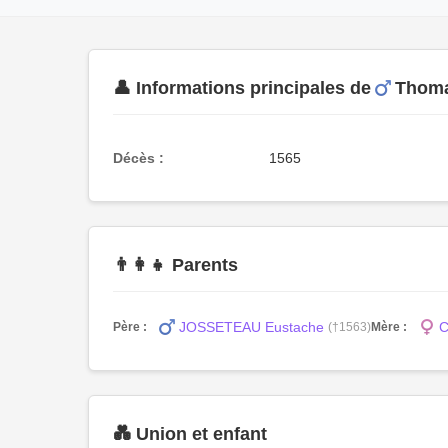
👤 Informations principales de
Thom
Décès :
1565
👨‍👩‍👧 Parents
JOSSETEAU Eustache
C
Père :
(†1563)
Mère :
💑 Union et enfant