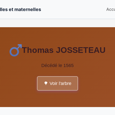
les et maternelles
Accu
Thomas JOSSETEAU
Décédé le 1565
🌳 Voir l'arbre