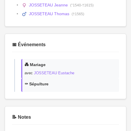
JOSSETEAU Jeanne
(°1540-†1615)
JOSSETEAU Thomas
(†1565)
📅 Événements
💑 Mariage
avec
JOSSETEAU Eustache
⚰️ Sépulture
📝 Notes