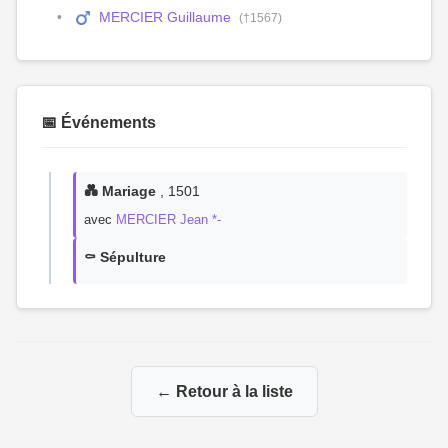
MERCIER Guillaume
(†1567)
📅 Événements
💑 Mariage
, 1501
avec
MERCIER Jean *-
⚰️ Sépulture
← Retour à la liste