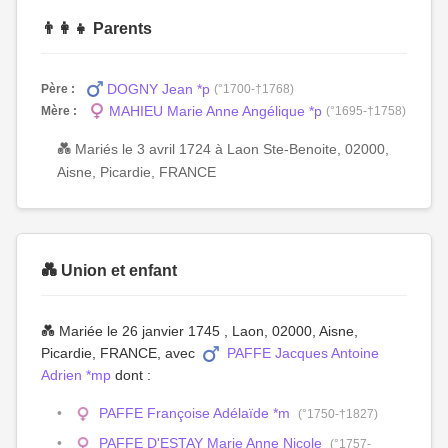
👨‍👩‍👧 Parents
DOGNY Jean *p
Père :
(°1700-†1768)
MAHIEU Marie Anne Angélique *p
Mère :
(°1695-†1758)
💑 Mariés le 3 avril 1724 à Laon Ste-Benoite, 02000,
Aisne, Picardie, FRANCE
💑 Union et enfant
💑 Mariée le 26 janvier 1745 , Laon, 02000, Aisne,
Picardie, FRANCE, avec
PAFFE Jacques Antoine
Adrien *mp
dont :
PAFFE Françoise Adélaïde *m
(°1750-†1827)
PAFFE D'ESTAY Marie Anne Nicole
(°1757-