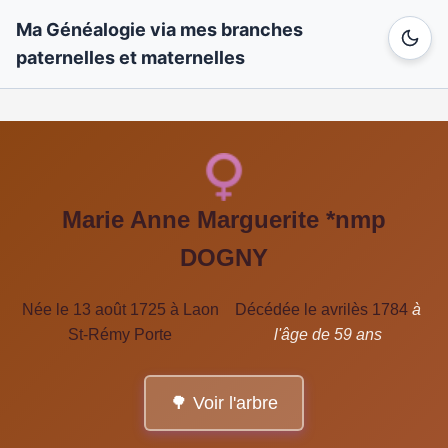
Ma Généalogie via mes branches
paternelles et maternelles
Marie Anne Marguerite *nmp
DOGNY
Née le 13 août 1725 à Laon
Décédée le avrilès 1784
à
St-Rémy Porte
l'âge de 59 ans
🌳 Voir l'arbre