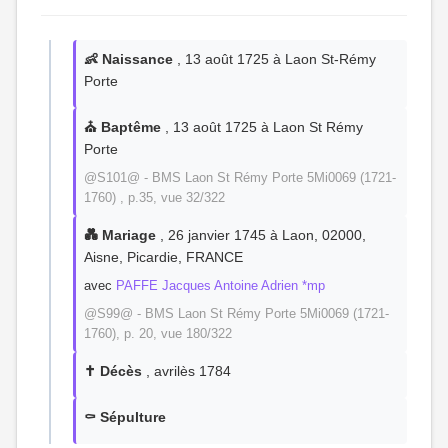
👶 Naissance
, 13 août 1725 à Laon St-Rémy
Porte
⛪ Baptême
, 13 août 1725 à Laon St Rémy
Porte
@S101@ - BMS Laon St Rémy Porte 5Mi0069 (1721-
1760) , p.35, vue 32/322
💑 Mariage
, 26 janvier 1745 à Laon, 02000,
Aisne, Picardie, FRANCE
avec
PAFFE Jacques Antoine Adrien *mp
@S99@ - BMS Laon St Rémy Porte 5Mi0069 (1721-
1760), p. 20, vue 180/322
✝️ Décès
, avrilès 1784
⚰️ Sépulture