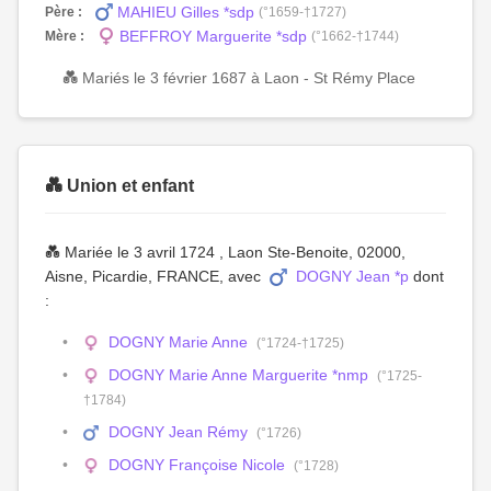
MAHIEU Gilles *sdp
Père :
(°1659-†1727)
BEFFROY Marguerite *sdp
Mère :
(°1662-†1744)
💑 Mariés le 3 février 1687 à Laon - St Rémy Place
💑 Union et enfant
💑 Mariée le 3 avril 1724 , Laon Ste-Benoite, 02000,
Aisne, Picardie, FRANCE, avec
DOGNY Jean *p
dont
:
DOGNY Marie Anne
(°1724-†1725)
DOGNY Marie Anne Marguerite *nmp
(°1725-
†1784)
DOGNY Jean Rémy
(°1726)
DOGNY Françoise Nicole
(°1728)