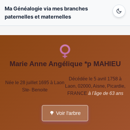
Ma Généalogie via mes branches
paternelles et maternelles
Marie Anne Angélique *p MAHIEU
Décédée le 5 avril 1758 à
Née le 28 juillet 1695 à Laon
Laon, 02000, Aisne, Picardie,
Ste- Benoite
FRANCE
à l'âge de 63 ans
🌳 Voir l'arbre