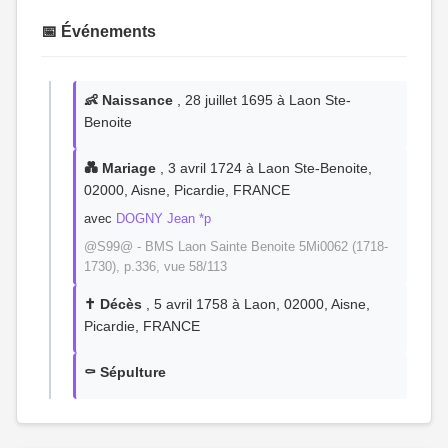
📅 Événements
👶 Naissance
, 28 juillet 1695 à Laon Ste-
Benoite
💑 Mariage
, 3 avril 1724 à Laon Ste-Benoite,
02000, Aisne, Picardie, FRANCE
avec
DOGNY Jean *p
@S99@ - BMS Laon Sainte Benoite 5Mi0062 (1718-
1730), p.336, vue 58/113
✝️ Décès
, 5 avril 1758 à Laon, 02000, Aisne,
Picardie, FRANCE
⚰️ Sépulture