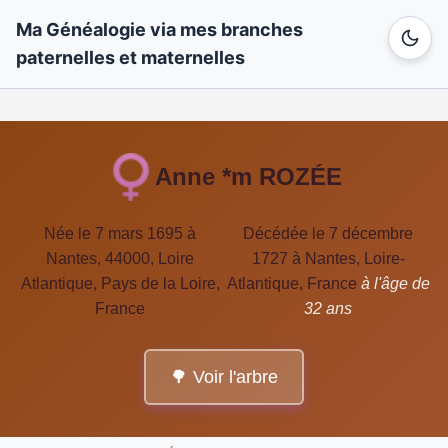
Ma Généalogie via mes branches
paternelles et maternelles
Anne *m ROZÉE
Née le 7 mars 1695 à
Décédée le 7 décembre
Nantes, 44000, Loire
1727 à Nantes, Loire-
Atlantique, Pays de la Loire,
Atlantique, France
à l'âge de
France
32 ans
🌳 Voir l'arbre