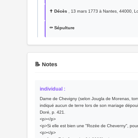
✝️ Décès
, 13 mars 1773 à Nantes, 44000, Loi
⚰️ Sépulture
📝 Notes
individual :
Dame de Chevigny (selon Jougla de Morenas, tome 
indiqué aucun de terre lors de son mariage dépouil
Doré, p. 421.
<p></p>
<p>Si elle est bien une "Rozée de Cheverny", pou
<p></p>