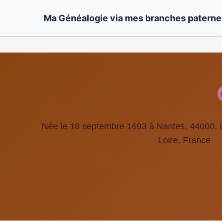
Ma Généalogie via mes branches paternel
Née le 18 septembre 1693 à Nantes, 44000, Lo
Loire, France