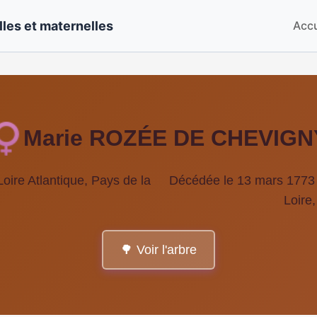
les et maternelles
Accu
Marie ROZÉE DE CHEVIGN
ire Atlantique, Pays de la
Décédée le 13 mars 1773 à
Loire
🌳 Voir l'arbre