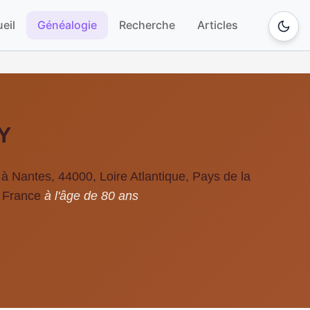
eil
Généalogie
Recherche
Articles
Y
 Nantes, 44000, Loire Atlantique, Pays de la
, France
à l'âge de 80 ans