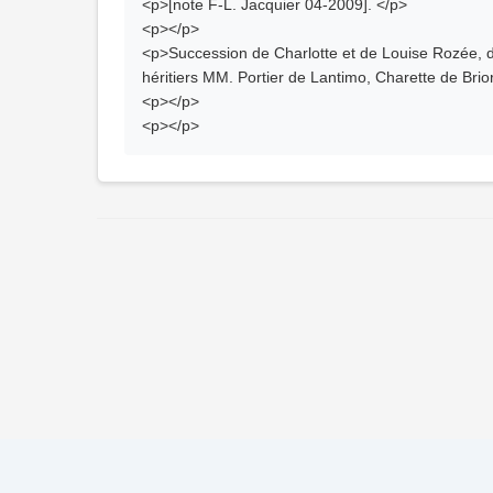
<p>[note F-L. Jacquier 04-2009]. </p>
<p></p>
<p>Succession de Charlotte et de Louise Rozée, d
héritiers MM. Portier de Lantimo, Charette de Brio
<p></p>
<p></p>