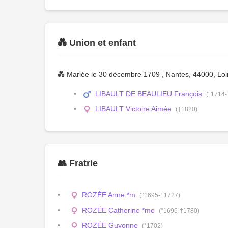
💑 Union et enfant
💑 Mariée le 30 décembre 1709 , Nantes, 44000, Loir
LIBAULT DE BEAULIEU François
(°1714
LIBAULT Victoire Aimée
(†1820)
👥 Fratrie
ROZÉE Anne *m
(°1695-†1727)
ROZÉE Catherine *me
(°1696-†1780)
ROZÉE Guyonne
(°1702)