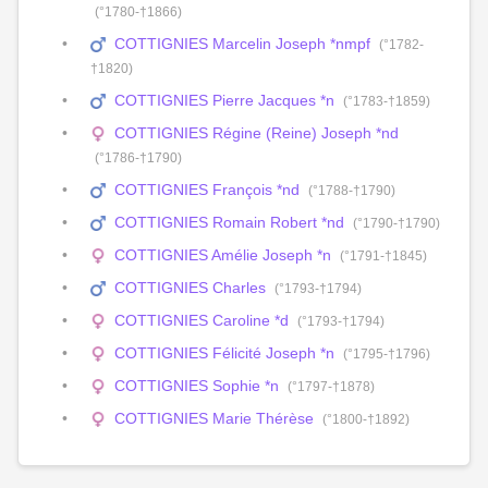
(°1780-†1866)
COTTIGNIES Marcelin Joseph *nmpf
(°1782-
†1820)
COTTIGNIES Pierre Jacques *n
(°1783-†1859)
COTTIGNIES Régine (Reine) Joseph *nd
(°1786-†1790)
COTTIGNIES François *nd
(°1788-†1790)
COTTIGNIES Romain Robert *nd
(°1790-†1790)
COTTIGNIES Amélie Joseph *n
(°1791-†1845)
COTTIGNIES Charles
(°1793-†1794)
COTTIGNIES Caroline *d
(°1793-†1794)
COTTIGNIES Félicité Joseph *n
(°1795-†1796)
COTTIGNIES Sophie *n
(°1797-†1878)
COTTIGNIES Marie Thérèse
(°1800-†1892)