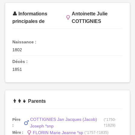
👤 Informations
Antoinette Julie
principales de
COTTIGNIES
Naissance :
1802
Décès :
1851
👨‍👩‍👧 Parents
COTTIGNIES Jan Jacques (Jacob)
Père
(°1750-
:
†1829)
Joseph *snp
FLORIN Marie Jeanne *sp
Mère :
(°1757-†1835)