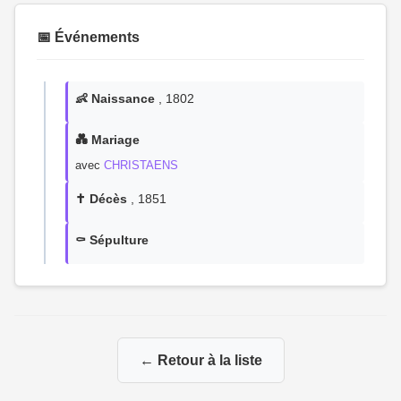
📅 Événements
👶 Naissance
, 1802
💑 Mariage
avec
CHRISTAENS
✝️ Décès
, 1851
⚰️ Sépulture
← Retour à la liste