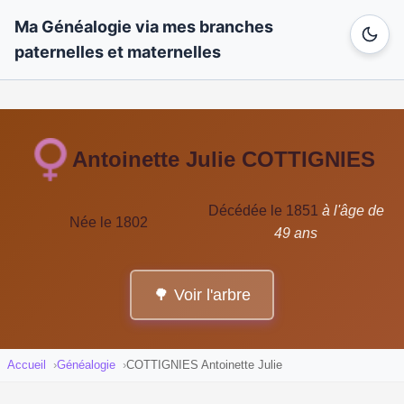
Ma Généalogie via mes branches
paternelles et maternelles
Antoinette Julie COTTIGNIES
Décédée le 1851
à l'âge de
Née le 1802
49 ans
🌳 Voir l'arbre
Accueil
Généalogie
COTTIGNIES Antoinette Julie