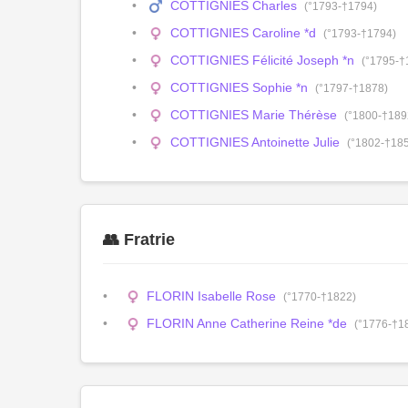
COTTIGNIES Charles
(°1793-†1794)
COTTIGNIES Caroline *d
(°1793-†1794)
COTTIGNIES Félicité Joseph *n
(°1795-†
COTTIGNIES Sophie *n
(°1797-†1878)
COTTIGNIES Marie Thérèse
(°1800-†189
COTTIGNIES Antoinette Julie
(°1802-†18
👥 Fratrie
FLORIN Isabelle Rose
(°1770-†1822)
FLORIN Anne Catherine Reine *de
(°1776-†1