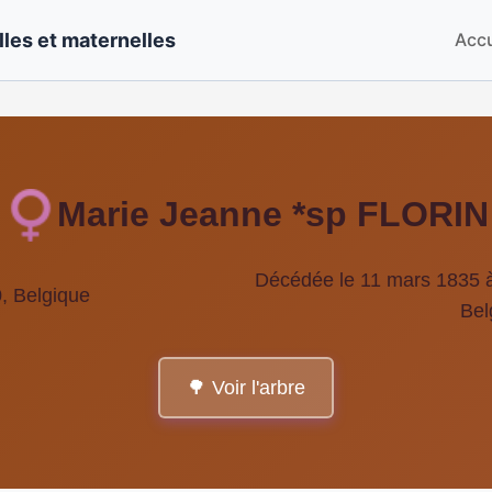
les et maternelles
Accu
Marie Jeanne *sp FLORIN
Décédée le 11 mars 1835 à
, Belgique
Bel
🌳 Voir l'arbre