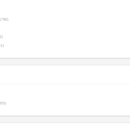
1796)
2)
51)
855)