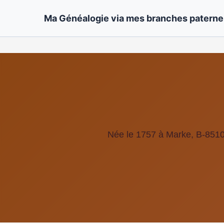
Ma Généalogie via mes branches paternel
Née le 1757 à Marke, B-8510