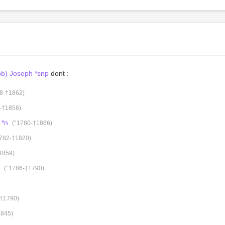
b) Joseph *snp
dont :
8-†1862)
-†1856)
 *n
(°1780-†1866)
1782-†1820)
1859)
(°1786-†1790)
-†1790)
1845)