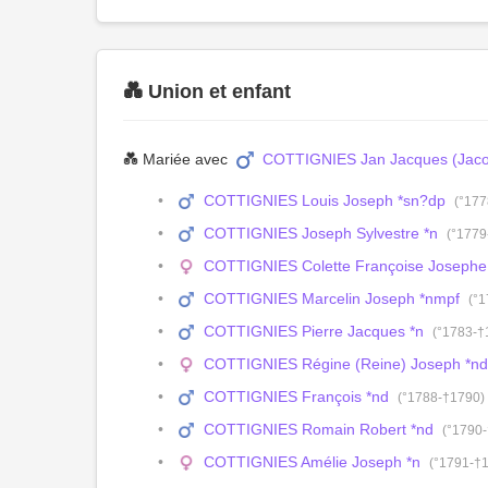
💑 Union et enfant
💑 Mariée avec
COTTIGNIES Jan Jacques (Jaco
COTTIGNIES Louis Joseph *sn?dp
(°177
COTTIGNIES Joseph Sylvestre *n
(°1779
COTTIGNIES Colette Françoise Josephe
COTTIGNIES Marcelin Joseph *nmpf
(°
COTTIGNIES Pierre Jacques *n
(°1783-†
COTTIGNIES Régine (Reine) Joseph *nd
COTTIGNIES François *nd
(°1788-†1790)
COTTIGNIES Romain Robert *nd
(°1790
COTTIGNIES Amélie Joseph *n
(°1791-†