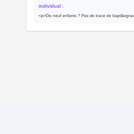
individual :
<p>Dix neuf enfants ? Pas de trace de bapt&egra
© 2026 Ma Généalogie v