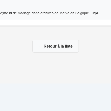
ve;me ni de mariage dans archives de Marke en Belgique...</p>
← Retour à la liste
ia mes branches paternelles et maternelles
|
|
Propulsé par
Gene