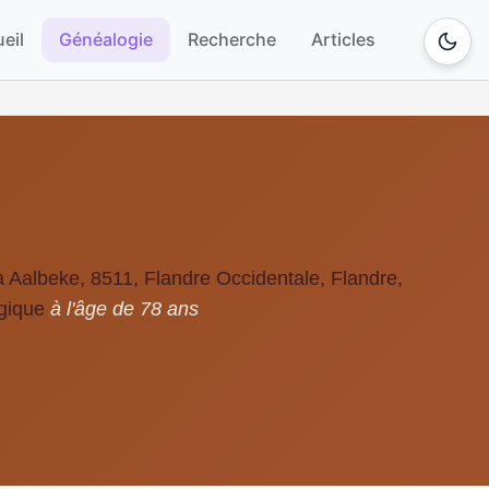
eil
Généalogie
Recherche
Articles
 Aalbeke, 8511, Flandre Occidentale, Flandre,
gique
à l'âge de 78 ans