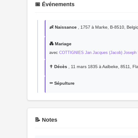
📅 Événements
👶 Naissance
, 1757 à Marke, B-8510, Belgi
💑 Mariage
avec
COTTIGNIES Jan Jacques (Jacob) Joseph 
✝️ Décès
, 11 mars 1835 à Aalbeke, 8511, Fla
⚰️ Sépulture
📝 Notes