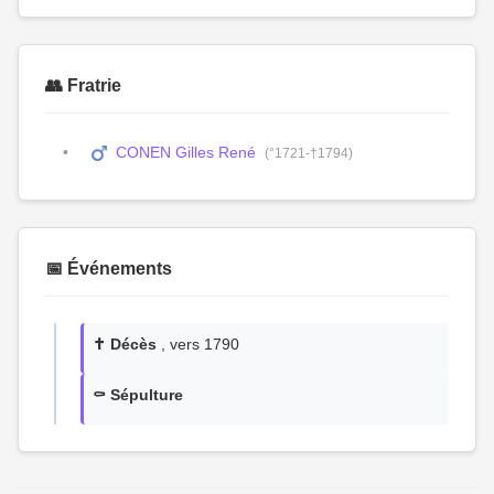
👥 Fratrie
CONEN Gilles René
(°1721-†1794)
📅 Événements
✝️ Décès
, vers 1790
⚰️ Sépulture